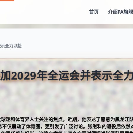
首页
介绍
PA旗
表示全力以赴
加2029年全运会并表示全
乓球迷和体育界人士关注的焦点。近期，他表达了愿意为黑龙江
消息不仅震动了体育圈，更引发了广泛讨论。张继科的退役后依然