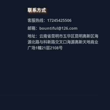
联系方式
客服热线：17245425506
邮箱：bountiful@126.com
地址：云南省昆明市五华区昆明高新区海
源北路与科新路交叉口海源高新天地商业
广场1幢21层2108号