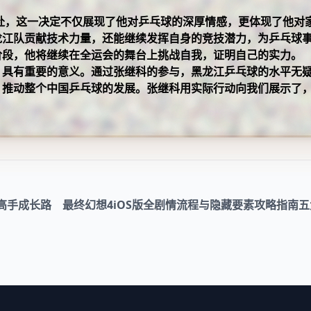
以赴，这一决定不仅展现了他对乒乓球的深厚情感，更体现了他对
龙江队贡献技术力量，还能继续发挥自身的竞技潜力，为乒乓球
阶段，他将继续在全运会的舞台上挑战自我，证明自己的实力。
，具有重要的意义。通过张继科的参与，黑龙江乒乓球的水平无
，推动整个中国乒乓球的发展。张继科用实际行动向我们展示了
高手成长路
最终幻想4iOS版全剧情流程与隐藏要素攻略指南