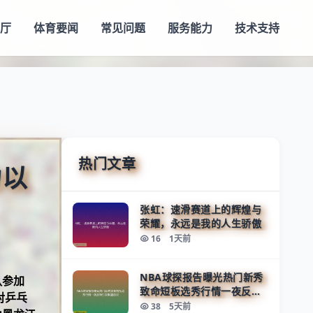
舰厅
体育要闻
常见问题
服务能力
技术支持
热门文章
力以
张虹：速滑赛道上的辉煌与
荣耀，永远是我的人生骄傲
16
1天前
NBA球探报告曝光热门新秀
队参加
致命短板选秀行情一夜反转
对乒乓
引发联盟热议
38
5天前