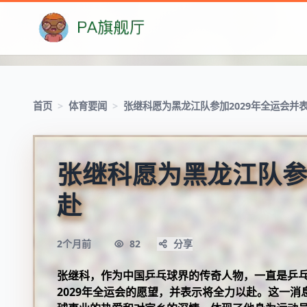
首页
>
体育要闻
>
张继科愿为黑龙江队参加2029年全运会并
张继科愿为黑龙江队参
赴
2个月前
82
分享
张继科，作为中国乒乓球界的传奇人物，一直是乒
2029年全运会的愿望，并表示将全力以赴。这一