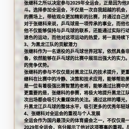
张继科之所以决定参与2029年全运会，正是因为
斗。选择参加全运会，不仅是一次自我超越的机会
的赛场上，带给观众更加精彩的比赛，并通过自己
对于张继科来说，乒乓球是一项传承的事业，而他也
他不仅能够保持与乒乓球的联系，还能通过实际行
退色的运动，而他对这项运动的热爱，将一直持续
3、为黑龙江队的贡献潜力
张继科作为一名退役的乒乓球世界冠军，依然具备
备，依然能够在乒乓球的比赛中展现出强大的实力
的竞争优势。
张继科的参与不仅仅是对黑龙江队的技术提升，更
继科在比赛中的冷静、决策和技术应用，能够帮助
是一位有着极强比赛智慧的老将，能够通过比赛中
更重要的是，张继科的参赛，将极大地提升黑龙江
次出场都会吸引大量媒体的关注。通过这样的曝光
升黑龙江乒乓球的整体水平，吸引更多的优秀年轻
4、张继科对全运会的重视与个人发展
全运会作为国内最顶尖的体育盛会之一，不仅仅是
2029年全运会，充分展示了他对这项赛事的重视