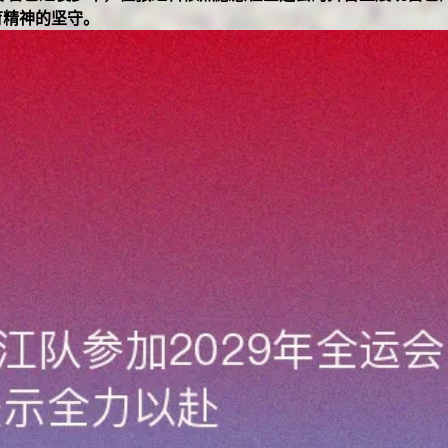
育精神的坚守。