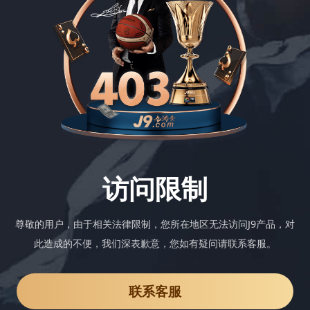
访问限制
尊敬的用户，由于相关法律限制，您所在地区无法访问J9产品，对
此造成的不便，我们深表歉意，您如有疑问请联系客服。
联系客服